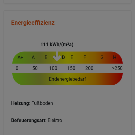
Energieeffizienz
111
kWh/(m²a)
A+
A
B
C
D
E
F
G
H
0
50
100
150
200
>250
Endenergiebedarf
Heizung
: Fußboden
Befeuerungsart
: Elektro