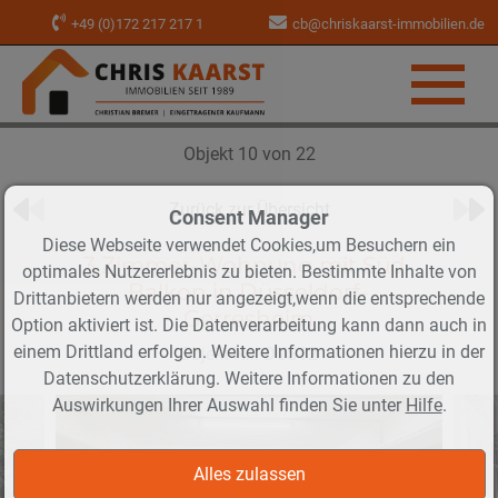
+49 (0)172 217 217 1
cb@chriskaarst-immobilien.de
Objekt 10 von 22
Zurück zur Übersicht
Consent Manager
Diese Webseite verwendet Cookies,um Besuchern ein
3 Zimmer-Wohnung mit Süd-
optimales Nutzererlebnis zu bieten. Bestimmte Inhalte von
Balkon in Düsseldorf-
Drittanbietern werden nur angezeigt,wenn die entsprechende
Gerresheim
Option aktiviert ist. Die Datenverarbeitung kann dann auch in
einem Drittland erfolgen. Weitere Informationen hierzu in der
Objekt-Nr.: DUS12
Datenschutzerklärung. Weitere Informationen zu den
Auswirkungen Ihrer Auswahl finden Sie unter
Hilfe
.