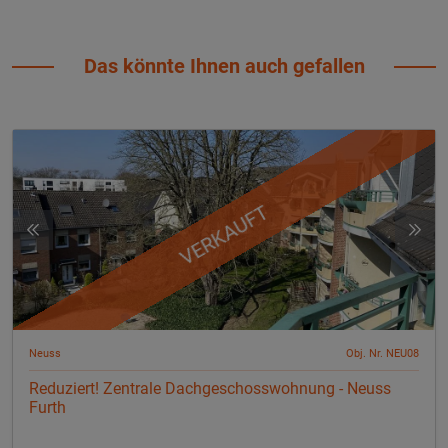
Das könnte Ihnen auch gefallen
VERKAUFT
Neuss
Obj. Nr. NEU08
Reduziert! Zentrale Dachgeschosswohnung - Neuss
Furth