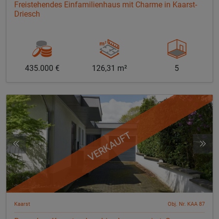
Freistehendes Einfamilienhaus mit Charme in Kaarst-
Driesch
435.000 €
126,31 m²
5
VERKAUFT
Kaarst
Obj. Nr. KAA 87