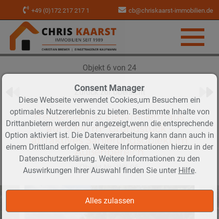
+49 (0)172 217 217 1
cb@chriskaarst-immobilien.de
Objekt 6 von 24
Consent Manager
Zurück zur Übersicht
Diese Webseite verwendet Cookies,um Besuchern ein
optimales Nutzererlebnis zu bieten. Bestimmte Inhalte von
freistehendes Einfamilienhaus
Drittanbietern werden nur angezeigt,wenn die entsprechende
auf 5000 m² Grundstück -
Option aktiviert ist. Die Datenverarbeitung kann dann auch in
attraktives Sanierungsobjekt im
einem Drittland erfolgen. Weitere Informationen hierzu in der
Außenbereich
Datenschutzerklärung. Weitere Informationen zu den
Objekt-Nr.: WIL06
Auswirkungen Ihrer Auswahl finden Sie unter
Hilfe
.